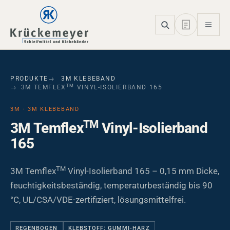
Skip to main navigation
Skip to main content
Skip to page footer
PRODUKTE
3M KLEBEBAND
TM
3M TEMFLEX
VINYL-ISOLIERBAND 165
3M · 3M KLEBEBAND
TM
3M Temflex
Vinyl-Isolierband
165
TM
3M Temflex
Vinyl-Isolierband 165 – 0,15 mm Dicke,
feuchtigkeitsbeständig, temperaturbeständig bis 90
°C, UL/CSA/VDE-zertifiziert, lösungsmittelfrei.
REGENBOGEN
KLEBSTOFF: GUMMI-HARZ