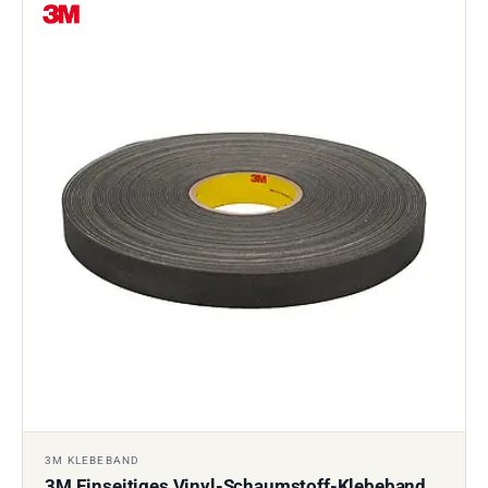
3M KLEBEBAND
3M Einseitiges Vinyl-Schaumstoff-Klebeband