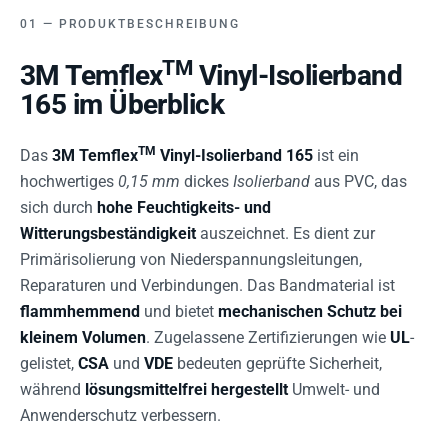
PRODUKTBESCHREIBUNG
TM
3M Temflex
Vinyl-Isolierband
165 im Überblick
TM
Das
3M Temflex
Vinyl-Isolierband 165
ist ein
hochwertiges
0,15 mm
dickes
Isolierband
aus PVC, das
sich durch
hohe Feuchtigkeits- und
Witterungsbeständigkeit
auszeichnet. Es dient zur
Primärisolierung von Niederspannungsleitungen,
Reparaturen und Verbindungen. Das Bandmaterial ist
flammhemmend
und bietet
mechanischen Schutz bei
kleinem Volumen
. Zugelassene Zertifizierungen wie
UL
-
gelistet,
CSA
und
VDE
bedeuten geprüfte Sicherheit,
während
lösungsmittelfrei hergestellt
Umwelt- und
Anwenderschutz verbessern.