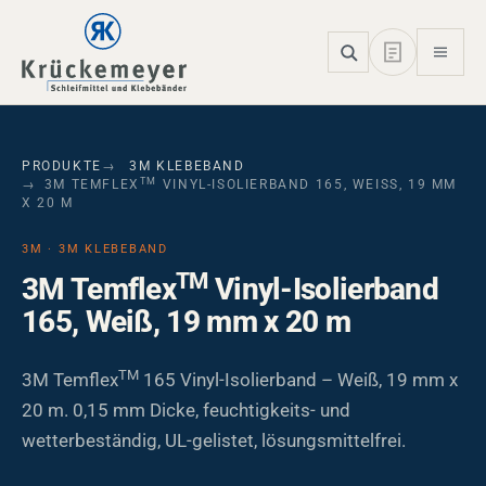
Skip to main navigation
Skip to main content
Skip to page footer
PRODUKTE
3M KLEBEBAND
TM
3M TEMFLEX
VINYL-ISOLIERBAND 165, WEISS, 19 MM X
20 M
3M · 3M KLEBEBAND
TM
3M Temflex
Vinyl-Isolierband
165, Weiß, 19 mm x 20 m
TM
3M Temflex
165 Vinyl-Isolierband – Weiß, 19 mm x
20 m. 0,15 mm Dicke, feuchtigkeits- und
wetterbeständig, UL-gelistet, lösungsmittelfrei.