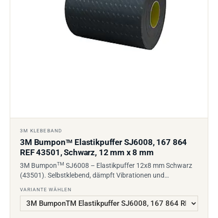
3M KLEBEBAND
3M Bumpon
Elastikpuffer SJ6008, 167 864
TM
REF 43501, Schwarz, 12 mm x 8 mm
TM
3M Bumpon
SJ6008 – Elastikpuffer 12x8 mm Schwarz
(43501). Selbstklebend, dämpft Vibrationen und…
VARIANTE WÄHLEN