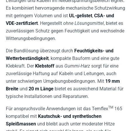
Leitungen und Kabeln im Niederspannungsbereich eignet.
Es kombiniert hervorragende mechanische Schutzwirkung
mit geringem Volumen und ist
UL-gelistet
,
CSA- und
VDE-zertifiziert
. Hergestellt
ohne Lösungsmittel
, bietet es
zuverlässigen Schutz gegen Feuchtigkeit und wechselnde
Witterungsbedingungen.
Die Bandlösung überzeugt durch
Feuchtigkeits- und
Wetterbeständigkeit
, kompakte Bauform und eine gute
Klebkraft. Der
Klebstoff
aus
Gummi-Harz
sorgt für eine
zuverlässige Haftung auf Kabeln und Leitungen, auch
unter schwierigen Umgebungsbedingungen. Mit
19 mm
Breite
und
20 m Länge
bietet es ausreichend Material für
typische Installationen und Reparaturen.
TM
Für anspruchsvolle Anwendungen ist das Temflex
165
kompatibel mit
Kautschuk- und synthetischen
Spleißmassen
und bleibt auch unter moderater Hitze