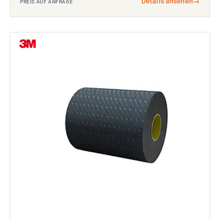
Details ansehen
→
PREIS AUF ANFRAGE