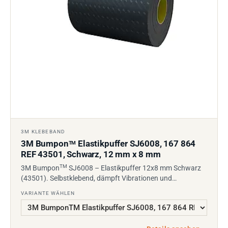
3M KLEBEBAND
3M Bumpon
Elastikpuffer SJ6008, 167 864
TM
REF 43501, Schwarz, 12 mm x 8 mm
TM
3M Bumpon
SJ6008 – Elastikpuffer 12x8 mm Schwarz
(43501). Selbstklebend, dämpft Vibrationen und…
VARIANTE WÄHLEN