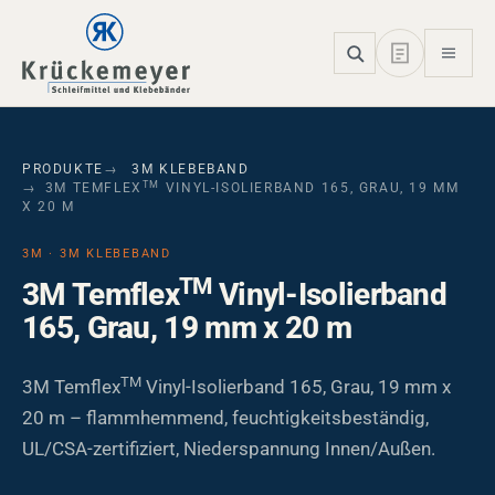
Skip to main navigation
Skip to main content
Skip to page footer
PRODUKTE
3M KLEBEBAND
TM
3M TEMFLEX
VINYL-ISOLIERBAND 165, GRAU, 19 MM
X 20 M
3M · 3M KLEBEBAND
TM
3M Temflex
Vinyl-Isolierband
165, Grau, 19 mm x 20 m
TM
3M Temflex
Vinyl-Isolierband 165, Grau, 19 mm x
20 m – flammhemmend, feuchtigkeitsbeständig,
UL/CSA-zertifiziert, Niederspannung Innen/Außen.