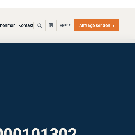
rnehmen
Kontakt
Anfrage senden
→
DE
▼
▼
000101302