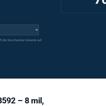
uft die Geschwister-Variante auf.
8592 – 8 mil,