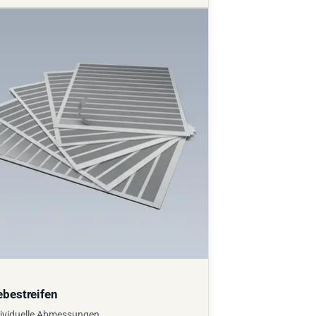
ebestreifen
ividuelle Abmessungen