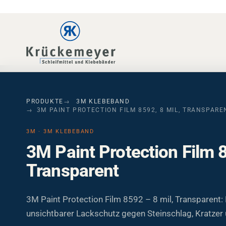
Skip to main navigation
Skip to main content
Skip to page footer
PRODUKTE
3M KLEBEBAND
3M PAINT PROTECTION FILM 8592, 8 MIL, TRANSPARE
3M · 3M KLEBEBAND
3M Paint Protection Film 8
Transparent
3M Paint Protection Film 8592 – 8 mil, Transparent:
unsichtbarer Lackschutz gegen Steinschlag, Kratzer 