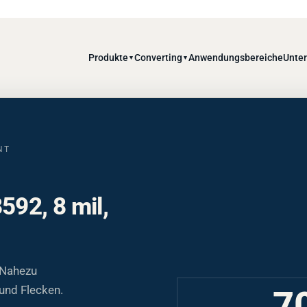
Produkte
Converting
Anwendungsbereiche
Unte
▼
▼
NT
592, 8 mil,
 Nahezu
und Flecken.
7