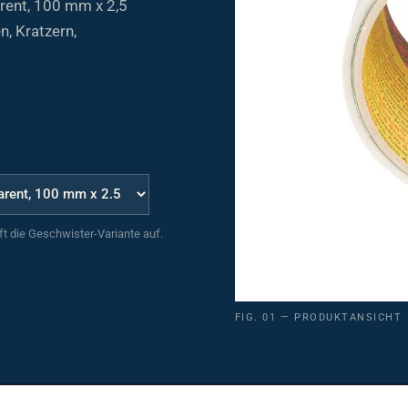
, Kratzern,
uft die Geschwister-Variante auf.
FIG. 01 — PRODUKTANSICHT