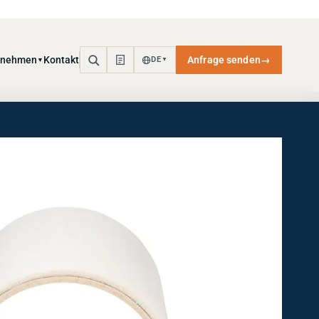
rnehmen
Kontakt
Anfrage senden
→
DE
▼
▼