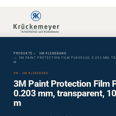
Skip to main navigation
Skip to main content
Skip to page footer
PRODUKTE
3M KLEBEBAND
3M PAINT PROTECTION FILM PU8592US, 0.203 MM, TR
M
3M · 3M KLEBEBAND
3M Paint Protection Film
0.203 mm, transparent, 1
m
3M PU8592US Lackschutzfolie – 0,203 mm, transpar