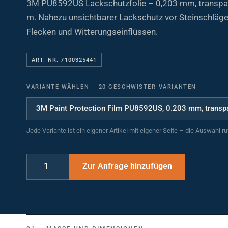
m. Nahezu unsichtbarer Lackschutz vor Steinschlägen
Flecken und Witterungseinflüssen.
ART.-NR. 7100325441
VARIANTE WÄHLEN
—
20 GESCHWISTER-VARIANTEN
Jede Variante ist ein eigener Artikel mit eigener Seite – die Auswahl r
MASSE UND DIMENSIONEN