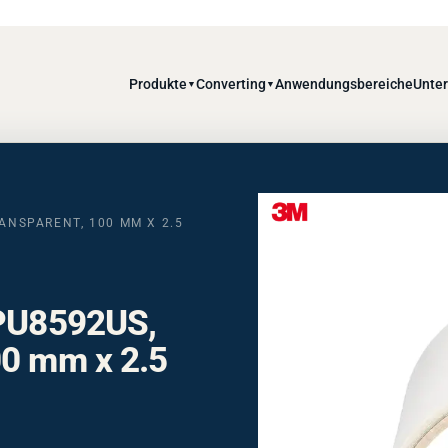
Produkte
Converting
Anwendungsbereiche
Unte
▼
▼
ANSPARENT, 100 MM X 2.5
 PU8592US,
00 mm x 2.5
ent, 100 mm x 2,5