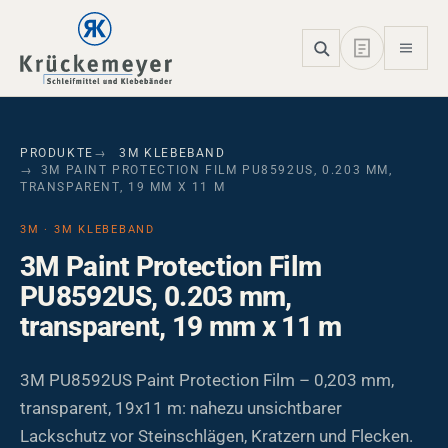
Skip to main navigation
Skip to main content
Skip to page footer
PRODUKTE
3M KLEBEBAND
3M PAINT PROTECTION FILM PU8592US, 0.203 MM,
TRANSPARENT, 19 MM X 11 M
3M · 3M KLEBEBAND
3M Paint Protection Film
PU8592US, 0.203 mm,
transparent, 19 mm x 11 m
3M PU8592US Paint Protection Film – 0,203 mm,
transparent, 19x11 m: nahezu unsichtbarer
Lackschutz vor Steinschlägen, Kratzern und Flecken.