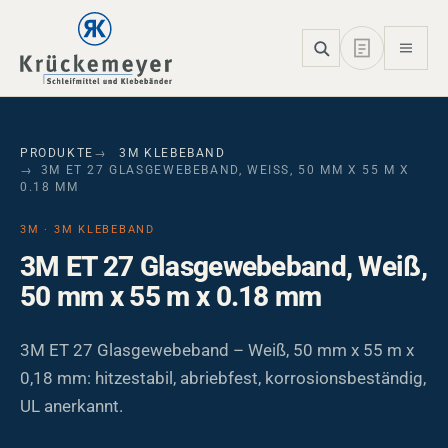
Skip to main navigation
Skip to main content
Skip to page footer
PRODUKTE
3M KLEBEBAND
3M ET 27 GLASGEWEBEBAND, WEISS, 50 MM X 55 M X 0
.18 MM
3M · 3M KLEBEBAND
3M ET 27 Glasgewebeband, Weiß,
50 mm x 55 m x 0.18 mm
3M ET 27 Glasgewebeband – Weiß, 50 mm x 55 m x
0,18 mm: hitzestabil, abriebfest, korrosionsbeständig,
UL anerkannt.