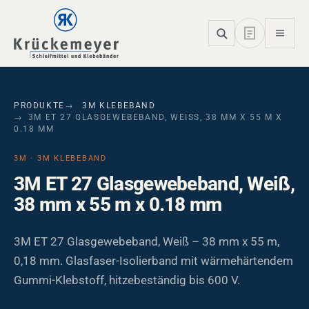
Skip to main navigation
Skip to main content
Skip to page footer
PRODUKTE
3M KLEBEBAND
3M ET 27 GLASGEWEBEBAND, WEISS, 38 MM X 55 M X 0
.18 MM
3M · 3M KLEBEBAND
3M ET 27 Glasgewebeband, Weiß,
38 mm x 55 m x 0.18 mm
3M ET 27 Glasgewebeband, Weiß – 38 mm x 55 m,
0,18 mm. Glasfaser-Isolierband mit wärmehärtendem
Gummi-Klebstoff, hitzebeständig bis 600 V.