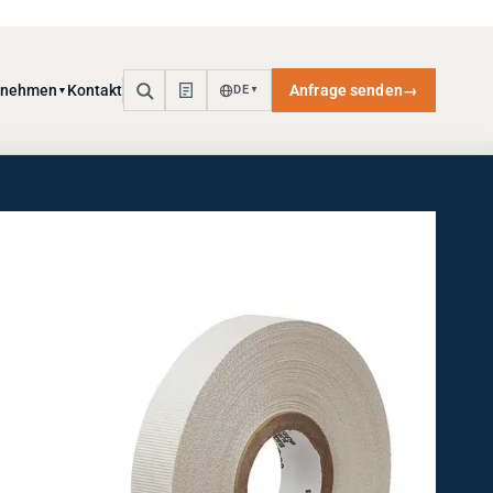
rnehmen
Kontakt
Anfrage senden
→
DE
▼
▼