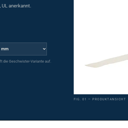
, UL anerkannt.
uft die Geschwister-Variante auf.
FIG. 01 — PRODUKTANSICHT