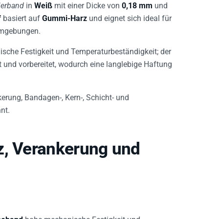
ierband
in
Weiß
mit einer Dicke von
0,18 mm
und
f
basiert auf
Gummi-Harz
und eignet sich ideal für
 Umgebungen.
che Festigkeit und Temperaturbeständigkeit; der
lt und vorbereitet, wodurch eine langlebige Haftung
ung, Bandagen-, Kern-, Schicht- und
nt.
z, Verankerung und
beband
hohe mechanische Festigkeit und