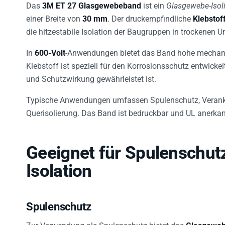
Das
3M ET 27 Glasgewebeband
ist ein
Glasgewebe-Isol
einer Breite von
30 mm
. Der druckempfindliche
Klebstof
die hitzestabile Isolation der Baugruppen in trockenen
In
600-Volt
-Anwendungen bietet das Band hohe mechanis
Klebstoff ist speziell für den Korrosionsschutz entwicke
und Schutzwirkung gewährleistet ist.
Typische Anwendungen umfassen Spulenschutz, Veranker
Querisolierung. Das Band ist bedruckbar und UL anerkan
Geeignet für Spulenschut
Isolation
Spulenschutz
Zur Verwendung als Spulenschutz bietet das
Glasgewe