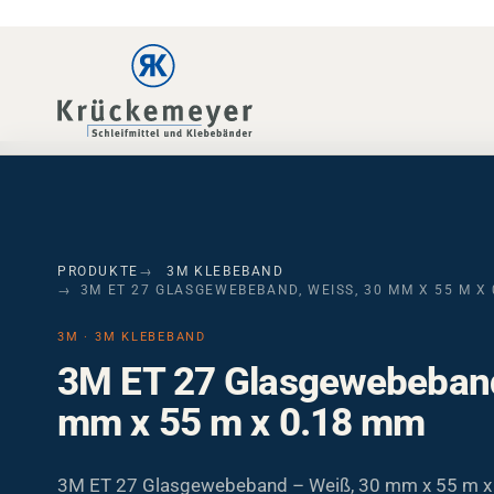
Skip to main navigation
Skip to main content
Skip to page footer
PRODUKTE
3M KLEBEBAND
3M ET 27 GLASGEWEBEBAND, WEISS, 30 MM X 55 M X 0
3M · 3M KLEBEBAND
3M ET 27 Glasgewebeband
mm x 55 m x 0.18 mm
3M ET 27 Glasgewebeband – Weiß, 30 mm x 55 m x