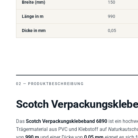
Länge in m
990
Dicke in mm
0,05
PRODUKTBESCHREIBUNG
Scotch Verpackungsklebe
Das
Scotch Verpackungsklebeband 6890
ist ein hochw
Trägermaterial aus PVC und Klebstoff auf
Naturkautsch
von
990 m
und einer Dicke von
0,05 mm
eignet es sich f