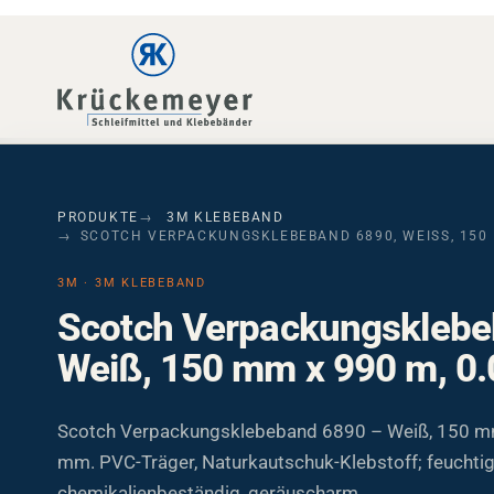
Skip to main navigation
Skip to main content
Skip to page footer
PRODUKTE
3M KLEBEBAND
SCOTCH VERPACKUNGSKLEBEBAND 6890, WEISS, 150 M
3M · 3M KLEBEBAND
Scotch Verpackungsklebe
Weiß, 150 mm x 990 m, 0
Scotch Verpackungsklebeband 6890 – Weiß, 150 mm
mm. PVC-Träger, Naturkautschuk-Klebstoff; feuchtig
chemikalienbeständig, geräuscharm.