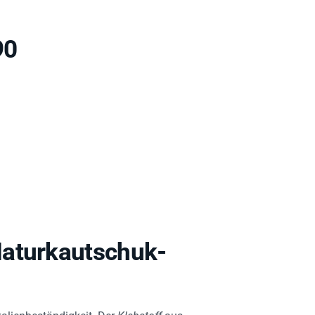
90
Naturkautschuk-
kalienbeständigkeit. Der
Klebstoff
aus