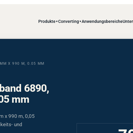
Produkte
Converting
Anwendungsbereiche
Unte
▼
▼
M X 990 M, 0.05 MM
band 6890,
.05 mm
 x 990 m, 0,05
keits- und
7