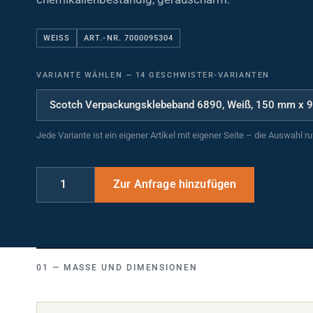
WEISS
ART.-NR. 7000095304
VARIANTE WÄHLEN
—
14 GESCHWISTER-VARIANTEN
Jede Variante ist ein eigener Artikel mit eigener Seite – die Auswahl r
MASSE UND DIMENSIONEN
Breite (mm)
150