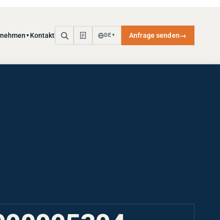
rnehmen
Kontakt
Anfrage senden
→
DE
▼
▼
000095304