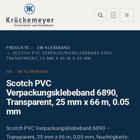
Skip to main navigation
Skip to main content
Skip to page footer
PRODUKTE
3M KLEBEBAND
SCOTCH PVC VERPACKUNGSKLEBEBAND 6890,
TRANSPARENT, 25 MM X 66 M, 0.05 MM
3M · 3M KLEBEBAND
Scotch PVC
Verpackungsklebeband 6890,
Transparent, 25 mm x 66 m, 0.05
mm
Scotch PVC Verpackungsklebeband 6890 –
Transparent, 25 mm x 66 m, 0,05 mm, feuchtigkeits-