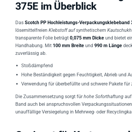
375E im Überblick
Das
Scotch PP Hochleistungs-Verpackungsklebeband 
lösemittelfreien
Klebstoff auf synthetischem Kautschukh
transparente Folie beträgt
0,075 mm Dicke
und bietet ei
Handhabung. Mit
100 mm Breite
und
990 m Länge
deck
zuverlässig ab.
Stoßdämpfend
Hohe Beständigkeit gegen Feuchtigkeit, Abrieb und A
Verwendung für überbefüllte und schwere Pakete für
Die Zusammensetzung sorgt für
hohe Soforthaftung
auf
Band auch bei anspruchsvollen Verpackungssituationen
unauffällige Versiegelung in Mehrweg- oder Recyclingka
Geeignet für Kartonversc