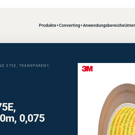
Produkte
Converting
Anwendungsbereiche
Unte
▼
▼
D 375E, TRANSPARENT,
-
75E,
0m, 0,075