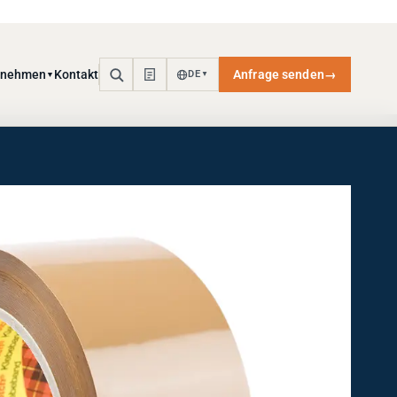
rnehmen
Kontakt
Anfrage senden
→
DE
▼
▼