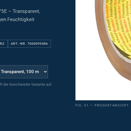
5E – Transparent,
en Feuchtigkeit
ARZ
ART.-NR. 7000095486
uft die Geschwister-Variante auf.
FIG. 01 — PRODUKTANSICHT