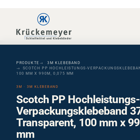
Skip to main navigation
Skip to main content
Skip to page footer
PRODUKTE
3M KLEBEBAND
SCOTCH PP HOCHLEISTUNGS-VERPACKUNGSKLEBEBAN
100 MM X 990M, 0,075 MM
3M · 3M KLEBEBAND
Scotch PP Hochleistungs
Verpackungsklebeband 3
Transparent, 100 mm x 99
mm