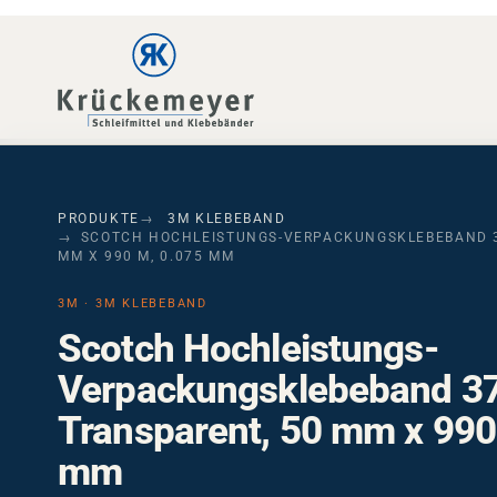
Skip to main navigation
Skip to main content
Skip to page footer
PRODUKTE
3M KLEBEBAND
SCOTCH HOCHLEISTUNGS-VERPACKUNGSKLEBEBAND 3
MM X 990 M, 0.075 MM
3M · 3M KLEBEBAND
Scotch Hochleistungs-
Verpackungsklebeband 3
Transparent, 50 mm x 990
mm