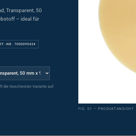
, Transparent, 50
stoff – ideal für
RT.-NR. 7000095434
uft die Geschwister-Variante auf.
FIG. 01 — PRODUKTANSICHT