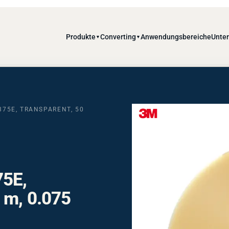
Produkte
Converting
Anwendungsbereiche
Unte
▼
▼
75E, TRANSPARENT, 50
75E,
 m, 0.075