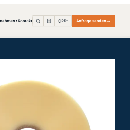
rnehmen
Kontakt
Anfrage senden
→
DE
▼
▼