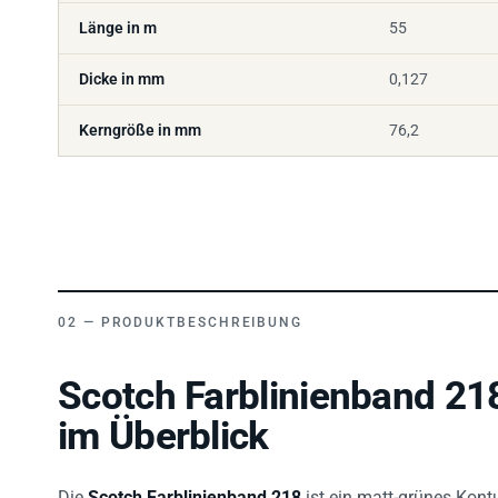
Länge in m
55
Dicke in mm
0,127
Kerngröße in mm
76,2
PRODUKTBESCHREIBUNG
Scotch Farblinienband 21
im Überblick
Die
Scotch Farblinienband 218
ist ein matt-grünes Kon