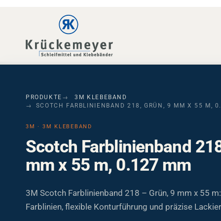
Skip to main navigation
Skip to main content
Skip to page footer
PRODUKTE
3M KLEBEBAND
SCOTCH FARBLINIENBAND 218, GRÜN, 9 MM X 55 M, 0
3M · 3M KLEBEBAND
Scotch Farblinienband 218
mm x 55 m, 0.127 mm
3M Scotch Farblinienband 218 – Grün, 9 mm x 55 m:
Farblinien, flexible Konturführung und präzise Lackie