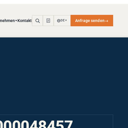
rnehmen
Kontakt
Anfrage senden
→
DE
▼
▼
000048457