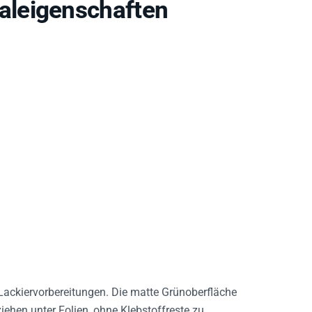
aleigenschaften
 Lackiervorbereitungen. Die matte Grünoberfläche
ehen unter Folien, ohne Klebstoffreste zu