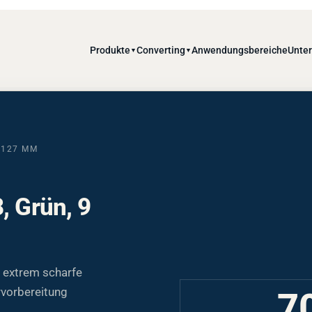
Produkte
Converting
Anwendungsbereiche
Unte
▼
▼
.127 MM
, Grün, 9
 extrem scharfe
rvorbereitung
7