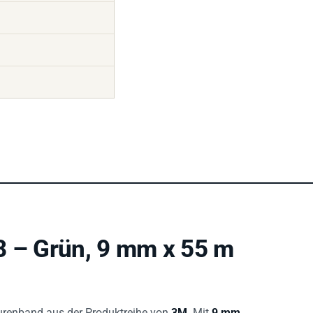
8 – Grün, 9 mm x 55 m
turenband aus der Produktreihe von
3M
. Mit
9 mm