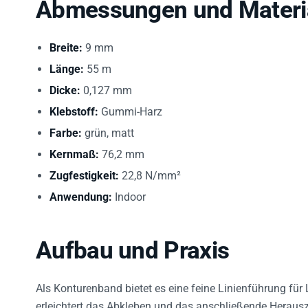
Abmessungen und Materi
Breite:
9 mm
Länge:
55 m
Dicke:
0,127 mm
Klebstoff:
Gummi-Harz
Farbe:
grün, matt
Kernmaß:
76,2 mm
Zugfestigkeit:
22,8 N/mm²
Anwendung:
Indoor
Aufbau und Praxis
Als Konturenband bietet es eine feine Linienführung für
erleichtert das Abkleben und das anschließende Herauszi