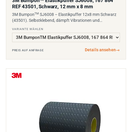
3M Bumpon
Elastikpuffer SJ6008, 167 864
REF 43501, Schwarz, 12 mm x 8 mm
TM
3M Bumpon
SJ6008 – Elastikpuffer 12x8 mm Schwarz
(43501). Selbstklebend, dämpft Vibrationen und…
VARIANTE WÄHLEN
Details ansehen
→
PREIS AUF ANFRAGE