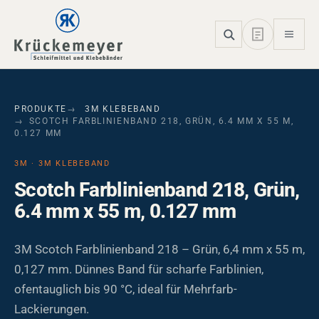
Skip to main navigation
Skip to main content
Skip to page footer
PRODUKTE
3M KLEBEBAND
SCOTCH FARBLINIENBAND 218, GRÜN, 6.4 MM X 55 M,
0.127 MM
3M · 3M KLEBEBAND
Scotch Farblinienband 218, Grün,
6.4 mm x 55 m, 0.127 mm
3M Scotch Farblinienband 218 – Grün, 6,4 mm x 55 m,
0,127 mm. Dünnes Band für scharfe Farblinien,
ofentauglich bis 90 °C, ideal für Mehrfarb-
Lackierungen.