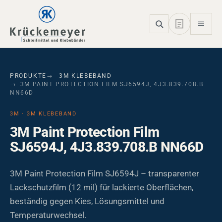
Skip to main navigation
Skip to main content
Skip to page footer
PRODUKTE
3M KLEBEBAND
3M PAINT PROTECTION FILM SJ6594J, 4J3.839.708.B
NN66D
3M · 3M KLEBEBAND
3M Paint Protection Film
SJ6594J, 4J3.839.708.B NN66D
3M Paint Protection Film SJ6594J – transparenter
Lackschutzfilm (12 mil) für lackierte Oberflächen,
beständig gegen Kies, Lösungsmittel und
Temperaturwechsel.