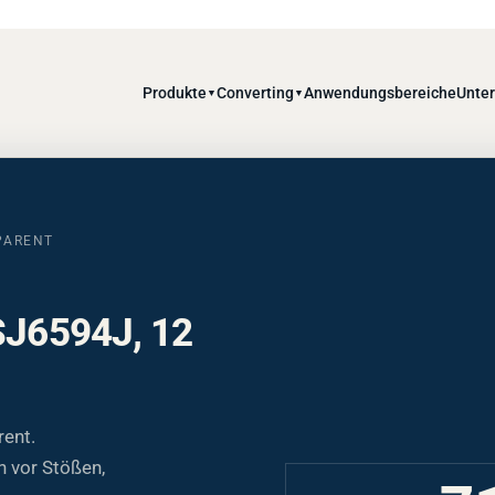
Produkte
Converting
Anwendungsbereiche
Unte
▼
▼
SPARENT
 SJ6594J, 12
rent.
n vor Stößen,
7