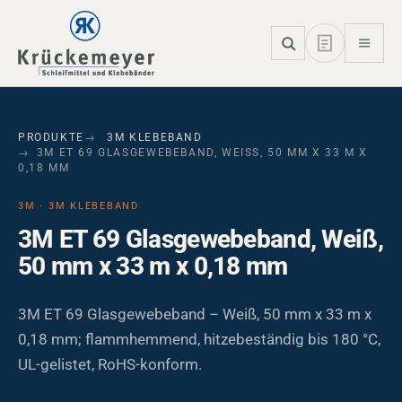
Skip to main navigation
Skip to main content
Skip to page footer
PRODUKTE
3M KLEBEBAND
3M ET 69 GLASGEWEBEBAND, WEISS, 50 MM X 33 M X 0
,18 MM
3M · 3M KLEBEBAND
3M ET 69 Glasgewebeband, Weiß,
50 mm x 33 m x 0,18 mm
3M ET 69 Glasgewebeband – Weiß, 50 mm x 33 m x
0,18 mm; flammhemmend, hitzebeständig bis 180 °C,
UL-gelistet, RoHS-konform.