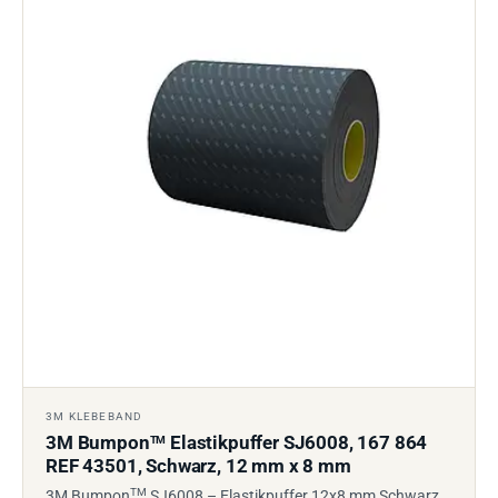
3M KLEBEBAND
3M Bumpon
Elastikpuffer SJ6008, 167 864
TM
REF 43501, Schwarz, 12 mm x 8 mm
TM
3M Bumpon
SJ6008 – Elastikpuffer 12x8 mm Schwarz