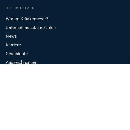
UNTERNEHMEN
Warum Krückemeyer?
Unternehmenskennzahlen
News
Karriere
Geschichte
Auszeichnungen
Vorlesetag
Weihnachtstombola
SERVICE
Anwendungsbereiche
Kontakt