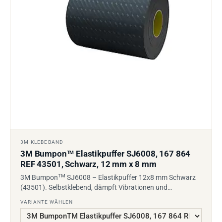
3M KLEBEBAND
3M Bumpon
Elastikpuffer SJ6008, 167 864
TM
REF 43501, Schwarz, 12 mm x 8 mm
TM
3M Bumpon
SJ6008 – Elastikpuffer 12x8 mm Schwarz
(43501). Selbstklebend, dämpft Vibrationen und…
VARIANTE WÄHLEN