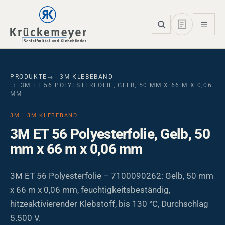
Skip to main navigation
Skip to main content
Skip to page footer
PRODUKTE
3M KLEBEBAND
3M ET 56 POLYESTERFOLIE, GELB, 50 MM X 66 M X 0,06
MM
3M · 3M KLEBEBAND
3M ET 56 Polyesterfolie, Gelb, 50
mm x 66 m x 0,06 mm
3M ET 56 Polyesterfolie – 7100090262: Gelb, 50 mm
x 66 m x 0,06 mm, feuchtigkeitsbeständig,
hitzeaktivierender Klebstoff, bis 130 °C, Durchschlag
5.500 V.