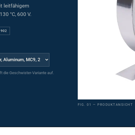
 leitfähigem
130 °C, 600 V.
6902
uft die Geschwister-Variante auf.
FIG. 01 — PRODUKTANSICHT