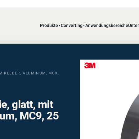
Produkte
Converting
Anwendungsbereiche
Unte
▼
▼
EM KLEBER, ALUMINUM, MC9,
, glatt, mit
num, MC9, 25