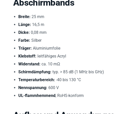
Breite:
25 mm
Länge:
16,5 m
Dicke:
0,08 mm
Farbe:
Silber
Träger:
Aluminiumfolie
Klebstoff:
leitfähiges Acryl
Widerstand:
ca. 10 mΩ
Schirmdämpfung:
typ. > 85 dB (1 MHz bis GHz)
Temperaturbereich:
-40 bis 130 °C
Nennspannung:
600 V
UL-flammhemmend
, RoHS-konform
Aufbau und Anwendunge