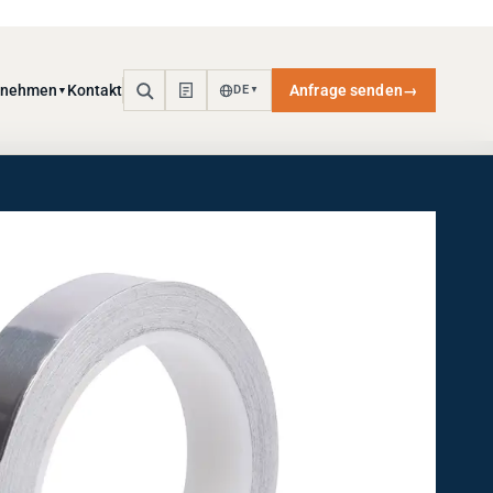
rnehmen
Kontakt
Anfrage senden
→
DE
▼
▼