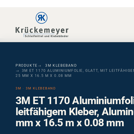
Skip to main navigation
Skip to main content
Skip to page footer
PRODUKTE
3M KLEBEBAND
3M ET 1170 ALUMINIUMFOLIE, GLATT, MIT LEITFÄHIG
25 MM X 16.5 M X 0.08 MM
3M · 3M KLEBEBAND
3M ET 1170 Aluminiumfolie
leitfähigem Kleber, Alumi
mm x 16.5 m x 0.08 mm