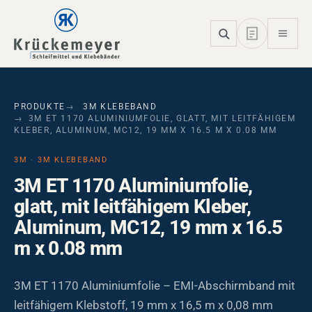
Skip to main navigation
Skip to main content
Skip to page footer
PRODUKTE
3M KLEBEBAND
3M ET 1170 ALUMINIUMFOLIE, GLATT, MIT LEITFÄHIGEM
KLEBER, ALUMINUM, MC12, 19 MM X 16.5 M X 0.08 MM
3M · 3M KLEBEBAND
3M ET 1170 Aluminiumfolie,
glatt, mit leitfähigem Kleber,
Aluminum, MC12, 19 mm x 16.5
m x 0.08 mm
3M ET 1170 Aluminiumfolie – EMI-Abschirmband mit
leitfähigem Klebstoff, 19 mm x 16,5 m x 0,08 mm