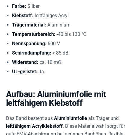
Farbe:
Silber
Klebstoff:
leitfähiges Acryl
Trägermaterial:
Aluminium
Temperaturbereich:
-40 bis 130 °C
Nennspannung:
600 V
Schirmdämpfung:
> 85 dB
Widerstand:
ca. 10 mΩ
UL-gelistet:
Ja
Aufbau: Aluminiumfolie mit
leitfähigem Klebstoff
Das Band besteht aus
Aluminiumfolie
als Träger und
leitfähigem Acrylklebstoff
. Diese Materialwahl sorgt für
gute EMV-Abschirmung bei geringen Bauhöhen, flexible