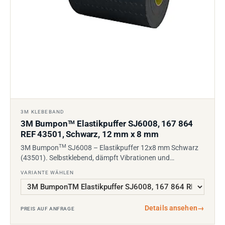
3M KLEBEBAND
3M Bumpon
Elastikpuffer SJ6008, 167 864
TM
REF 43501, Schwarz, 12 mm x 8 mm
TM
3M Bumpon
SJ6008 – Elastikpuffer 12x8 mm Schwarz
(43501). Selbstklebend, dämpft Vibrationen und…
VARIANTE WÄHLEN
Details ansehen
→
PREIS AUF ANFRAGE