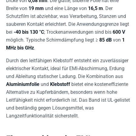
Dicke von
0,08 mm
. Die glatte, silberne Folie hat eine
Breite von
19 mm
und eine Länge von
16,5 m
. Der
Schutzfilm ist
abziehbar
, was Verarbeitung, Stanzen und
sauberen Kontakt erleichtert. Die Anwendungsgrenze liegt
bei
-40 bis 130 °C
; Trockenanwendungen sind bis
600 V
möglich. Typische Schirmdämpfung liegt ≥
85 dB
von
1
MHz bis GHz
.
Durch den leitfähigen Klebstoff entsteht ein zuverlässiger
elektrischer Kontakt, ideal für EMI-Abschirmung, Erdung
und Ableitung statischer Ladung. Die Kombination aus
Aluminiumfolie
und
Klebstoff
bietet eine kosteneffiziente
Alternative zu Kupferbändern, besonders wenn hohe
Leitfähigkeit nicht erforderlich ist. Das Band ist UL-gelistet
und beständig gegen Lösungsmittel, was
Langzeitfunktionalität sicherstellt.