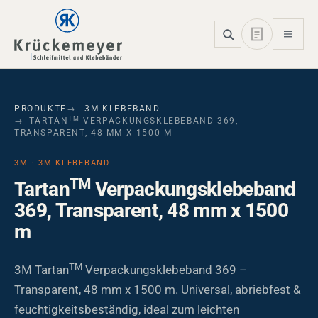
Skip to main navigation
Skip to main content
Skip to page footer
PRODUKTE
3M KLEBEBAND
TM
TARTAN
VERPACKUNGSKLEBEBAND 369,
TRANSPARENT, 48 MM X 1500 M
3M · 3M KLEBEBAND
TM
Tartan
Verpackungsklebeband
369, Transparent, 48 mm x 1500
m
TM
3M Tartan
Verpackungsklebeband 369 –
Transparent, 48 mm x 1500 m. Universal, abriebfest &
feuchtigkeitsbeständig, ideal zum leichten