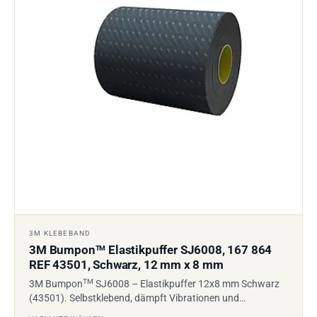
3M KLEBEBAND
3M Bumpon
Elastikpuffer SJ6008, 167 864
TM
REF 43501, Schwarz, 12 mm x 8 mm
TM
3M Bumpon
SJ6008 – Elastikpuffer 12x8 mm Schwarz
(43501). Selbstklebend, dämpft Vibrationen und…