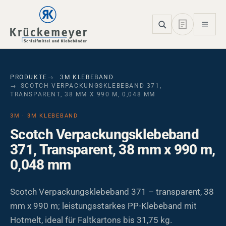
Skip to main navigation
Skip to main content
Skip to page footer
PRODUKTE
3M KLEBEBAND
SCOTCH VERPACKUNGSKLEBEBAND 371,
TRANSPARENT, 38 MM X 990 M, 0,048 MM
3M · 3M KLEBEBAND
Scotch Verpackungsklebeband
371, Transparent, 38 mm x 990 m,
0,048 mm
Scotch Verpackungsklebeband 371 – transparent, 38
mm x 990 m; leistungsstarkes PP-Klebeband mit
Hotmelt, ideal für Faltkartons bis 31,75 kg.