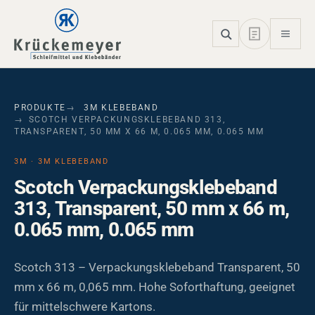
Skip to main navigation
Skip to main content
Skip to page footer
PRODUKTE
3M KLEBEBAND
SCOTCH VERPACKUNGSKLEBEBAND 313,
TRANSPARENT, 50 MM X 66 M, 0.065 MM, 0.065 MM
3M · 3M KLEBEBAND
Scotch Verpackungsklebeband
313, Transparent, 50 mm x 66 m,
0.065 mm, 0.065 mm
Scotch 313 – Verpackungsklebeband Transparent, 50
mm x 66 m, 0,065 mm. Hohe Soforthaftung, geeignet
für mittelschwere Kartons.