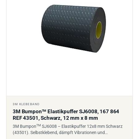
3M KLEBEBAND
3M Bumpon
Elastikpuffer SJ6008, 167 864
TM
REF 43501, Schwarz, 12 mm x 8 mm
TM
3M Bumpon
SJ6008 – Elastikpuffer 12x8 mm Schwarz
(43501). Selbstklebend, dämpft Vibrationen und…