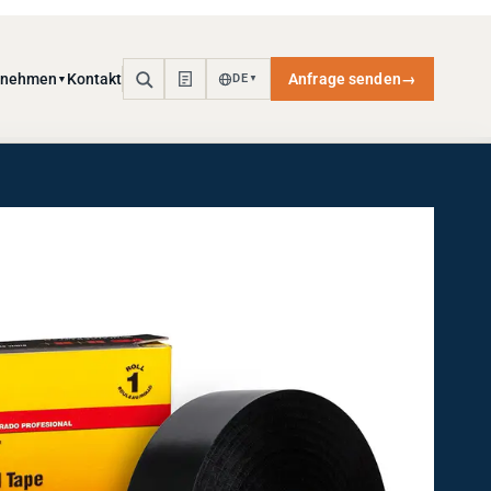
rnehmen
Kontakt
Anfrage senden
→
DE
▼
▼