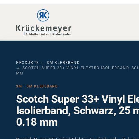
Skip to main navigation
Skip to main content
Skip to page footer
PRODUKTE
3M KLEBEBAND
SCOTCH SUPER 33+ VINYL ELEKTRO-ISOLIERBAND, SCH
MM
3M · 3M KLEBEBAND
Scotch Super 33+ Vinyl El
Isolierband, Schwarz, 25 
0.18 mm
Scotch Super 33+ Vinyl Elektro-Isolierband – Schwa