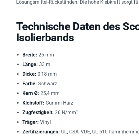
Technische Daten des Sco
Isolierbands
Breite:
25 mm
Länge:
33 m
Dicke:
0,18 mm
Farbe:
Schwarz
Kern Ø:
25,4 mm
Klebstoff:
Gummi-Harz
Zugfestigkeit:
26 N/mm²
Träger:
Vinyl
Zertifizierungen:
UL, CSA, VDE; UL 510 flammhemm