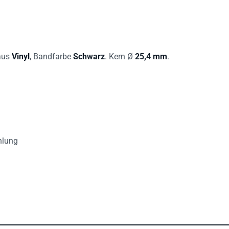
 aus
Vinyl
, Bandfarbe
Schwarz
. Kern Ø
25,4 mm
.
hlung