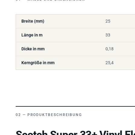
Breite (mm)
25
Länge in m
33
Dicke in mm
0,18
Kerngröße in mm
25,4
PRODUKTBESCHREIBUNG
Scotch Super 33+ Vinyl El