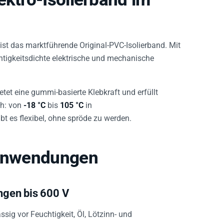
ist das marktführende Original-PVC-Isolierband. Mit
uchtigkeitsdichte elektrische und mechanische
ietet eine gummi-basierte Klebkraft und erfüllt
ch: von
-18 °C
bis
105 °C
in
t es flexibel, ohne spröde zu werden.
 Anwendungen
ngen bis 600 V
ig vor Feuchtigkeit, Öl, Lötzinn- und
r sichere Wickelung auch bei engen Konturen.