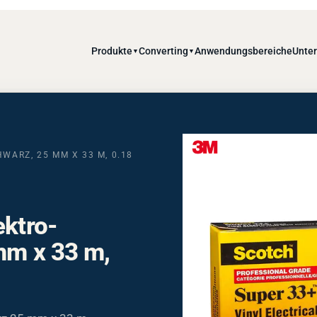
Produkte
Converting
Anwendungsbereiche
Unte
▼
▼
WARZ, 25 MM X 33 M, 0.18
ektro-
mm x 33 m,
rz 25 mm x 33 m,