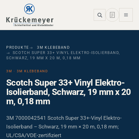
Skip to main navigation
Skip to main content
Skip to page footer
PRODUKTE
3M KLEBEBAND
SCOTCH SUPER 33+ VINYL ELEKTRO-ISOLIERBAND,
SCHWARZ, 19 MM X 20 M, 0,18 MM
3M · 3M KLEBEBAND
Scotch Super 33+ Vinyl Elektro-
Isolierband, Schwarz, 19 mm x 20
m, 0,18 mm
3M 7000042541 Scotch Super 33+-Vinyl Elektro-
Isolierband – Schwarz, 19 mm × 20 m, 0,18 mm;
UL/CSA/VDE-zertifiziert