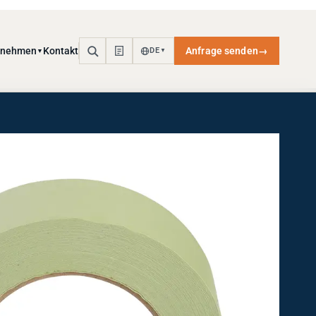
rnehmen
Kontakt
Anfrage senden
→
DE
▼
▼