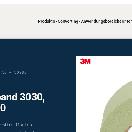
Produkte
Converting
Anwendungsbereiche
Unte
▼
▼
 50 M, 50980
and 3030,
80
50 m. Glattes
erbasierte Lacke,