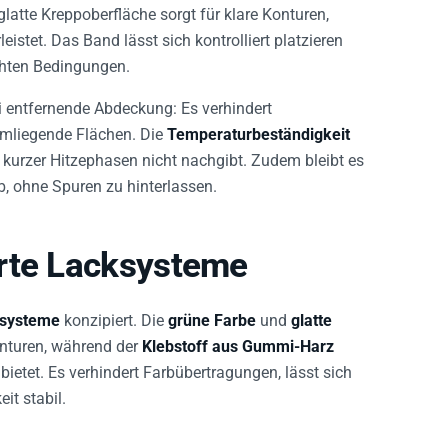
latte Kreppoberfläche sorgt für klare Konturen,
istet. Das Band lässt sich kontrolliert platzieren
uchten Bedingungen.
i entfernende Abdeckung: Es verhindert
umliegende Flächen. Die
Temperaturbeständigkeit
kurzer Hitzephasen nicht nachgibt. Zudem bleibt es
b, ohne Spuren zu hinterlassen.
erte Lacksysteme
ksysteme
konzipiert. Die
grüne Farbe
und
glatte
nturen, während der
Klebstoff aus Gummi-Harz
ietet. Es verhindert Farbübertragungen, lässt sich
it stabil.