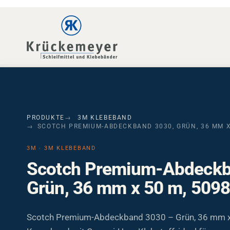
Skip to main navigation
Skip to main content
Skip to page footer
PRODUKTE
3M KLEBEBAND
SCOTCH PREMIUM-ABDECKBAND 3030, GRÜN, 36 MM X
3M · 3M KLEBEBAND
Scotch Premium-Abdeckb
Grün, 36 mm x 50 m, 509
Scotch Premium-Abdeckband 3030 – Grün, 36 mm x 
Kreppband mit Gummi-Harz-Klebstoff, ideal für wass