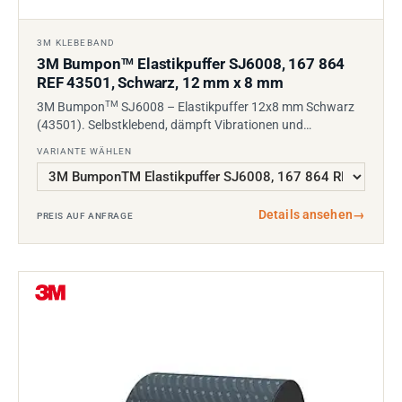
3M KLEBEBAND
3M Bumpon
Elastikpuffer SJ6008, 167 864
TM
REF 43501, Schwarz, 12 mm x 8 mm
TM
3M Bumpon
SJ6008 – Elastikpuffer 12x8 mm Schwarz
(43501). Selbstklebend, dämpft Vibrationen und…
VARIANTE WÄHLEN
Details ansehen
→
PREIS AUF ANFRAGE