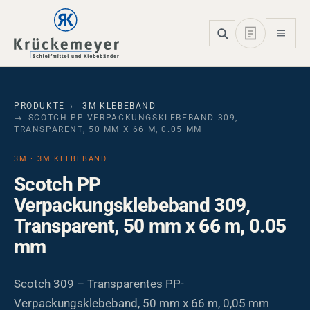
Skip to main navigation
Skip to main content
Skip to page footer
PRODUKTE
3M KLEBEBAND
SCOTCH PP VERPACKUNGSKLEBEBAND 309,
TRANSPARENT, 50 MM X 66 M, 0.05 MM
3M · 3M KLEBEBAND
Scotch PP
Verpackungsklebeband 309,
Transparent, 50 mm x 66 m, 0.05
mm
Scotch 309 – Transparentes PP-
Verpackungsklebeband, 50 mm x 66 m, 0,05 mm