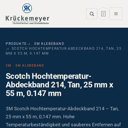
Skip to main navigation
Skip to main content
Skip to page footer
PRODUKTE
3M KLEBEBAND
SCOTCH HOCHTEMPERATUR-ABDECKBAND 214, TAN, 25
MM X 55 M, 0.147 MM
3M · 3M KLEBEBAND
Scotch Hochtemperatur-
Abdeckband 214, Tan, 25 mm x
55 m, 0.147 mm
3M Scotch Hochtemperatur-Abdeckband 214 – Tan,
25 mm x 55 m, 0,147 mm. Hohe
Temperaturbeständigkeit und sauberes Entfernen auf