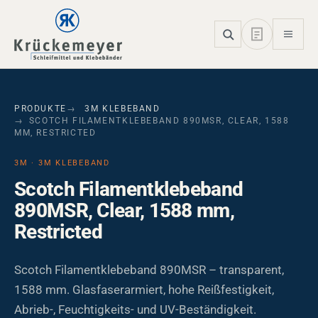
Skip to main navigation
Skip to main content
Skip to page footer
PRODUKTE
3M KLEBEBAND
SCOTCH FILAMENTKLEBEBAND 890MSR, CLEAR, 1588
MM, RESTRICTED
3M · 3M KLEBEBAND
Scotch Filamentklebeband
890MSR, Clear, 1588 mm,
Restricted
Scotch Filamentklebeband 890MSR – transparent,
1588 mm. Glasfaserarmiert, hohe Reißfestigkeit,
Abrieb-, Feuchtigkeits- und UV-Beständigkeit.