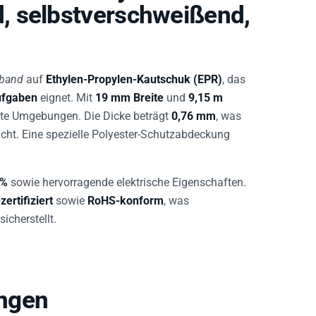
, selbstverschweißend,
kband
auf
Ethylen-Propylen-Kautschuk (EPR)
, das
aufgaben
eignet. Mit
19 mm Breite
und
9,15 m
chte Umgebungen. Die Dicke beträgt
0,76 mm
, was
icht. Eine spezielle Polyester-Schutzabdeckung
 %
sowie hervorragende elektrische Eigenschaften.
ertifiziert
sowie
RoHS-konform
, was
icherstellt.
ngen