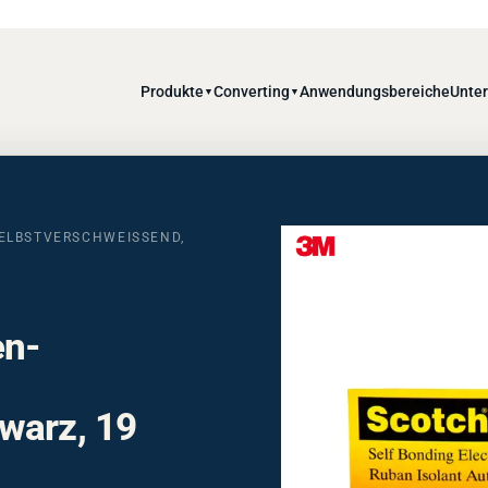
Produkte
Converting
Anwendungsbereiche
Unte
▼
▼
LBSTVERSCHWEISSEND, S
en-
warz, 19