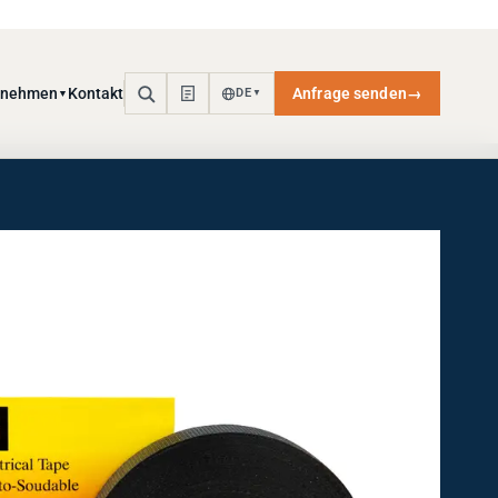
rnehmen
Kontakt
Anfrage senden
→
DE
▼
▼