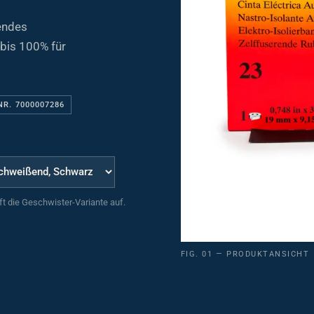
endes
bis 100% für
NR. 7000007286
uft die Geschwister-Variante auf.
FIG. 01 — PRODUKTANSICHT