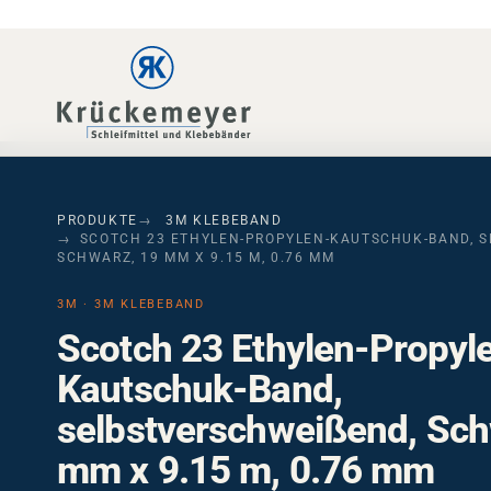
Skip to main navigation
Skip to main content
Skip to page footer
PRODUKTE
3M KLEBEBAND
SCOTCH 23 ETHYLEN-PROPYLEN-KAUTSCHUK-BAND, SE
CHWARZ, 19 MM X 9.15 M, 0.76 MM
3M · 3M KLEBEBAND
Scotch 23 Ethylen-Propyl
Kautschuk-Band,
selbstverschweißend, Sch
mm x 9.15 m, 0.76 mm