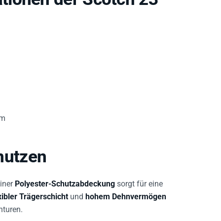
rm
nutzen
iner
Polyester-Schutzabdeckung
sorgt für eine
xibler Trägerschicht
und
hohem Dehnvermögen
nturen.