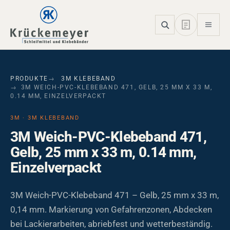
Skip to main navigation
Skip to main content
Skip to page footer
PRODUKTE
3M KLEBEBAND
3M WEICH-PVC-KLEBEBAND 471, GELB, 25 MM X 33 M,
0.14 MM, EINZELVERPACKT
3M · 3M KLEBEBAND
3M Weich-PVC-Klebeband 471,
Gelb, 25 mm x 33 m, 0.14 mm,
Einzelverpackt
3M Weich-PVC-Klebeband 471 – Gelb, 25 mm x 33 m,
0,14 mm. Markierung von Gefahrenzonen, Abdecken
bei Lackierarbeiten, abriebfest und wetterbeständig.