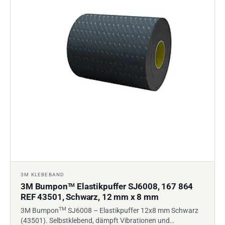
3M KLEBEBAND
3M Bumpon
Elastikpuffer SJ6008, 167 864
TM
REF 43501, Schwarz, 12 mm x 8 mm
TM
3M Bumpon
SJ6008 – Elastikpuffer 12x8 mm Schwarz
(43501). Selbstklebend, dämpft Vibrationen und…