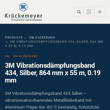
Skip to main navigation
Skip to main content
Skip to page footer
PRODUKTE
3M KLEBEBAND
3M VIBRATIONSDÄMPFUNGSBAND 434, SILBER, 864 MM
X 55 M, 0.19 MM
3M · 3M KLEBEBAND
3M Vibrationsdämpfungsband
434, Silber, 864 mm x 55 m, 0.19
mm
3M Vibrationsdämpfungsband 434, Silber –
vibrationsabsorbierendes Metallklebeband mit
Aluminium-Träger, bis -60 °C beständig, Schutzfolie.