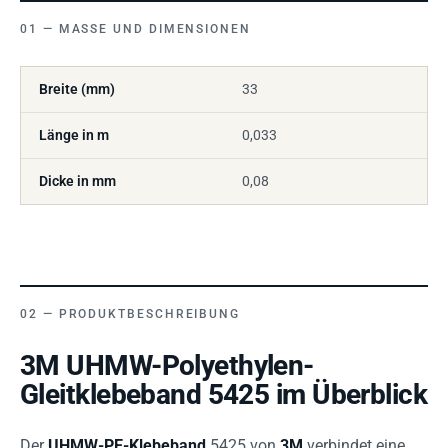
MASSE UND DIMENSIONEN
Breite (mm)
33
Länge in m
0,033
Dicke in mm
0,08
PRODUKTBESCHREIBUNG
3M UHMW-Polyethylen-
Gleitklebeband 5425 im Überblick
Der
UHMW-PE-Klebeband
5425 von
3M
verbindet eine