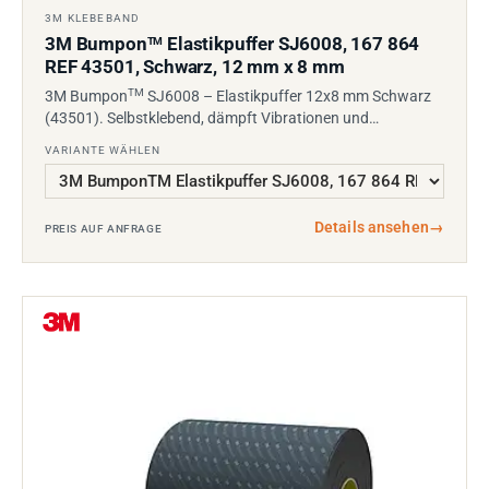
3M KLEBEBAND
3M Bumpon
Elastikpuffer SJ6008, 167 864
TM
REF 43501, Schwarz, 12 mm x 8 mm
TM
3M Bumpon
SJ6008 – Elastikpuffer 12x8 mm Schwarz
(43501). Selbstklebend, dämpft Vibrationen und…
VARIANTE WÄHLEN
Details ansehen
→
PREIS AUF ANFRAGE