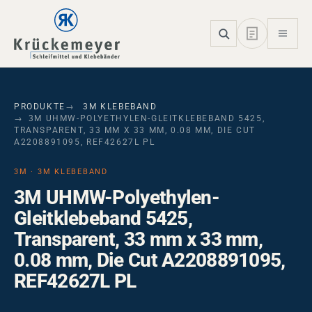
Skip to main navigation
Skip to main content
Skip to page footer
PRODUKTE
3M KLEBEBAND
3M UHMW-POLYETHYLEN-GLEITKLEBEBAND 5425,
TRANSPARENT, 33 MM X 33 MM, 0.08 MM, DIE CUT
A2208891095, REF42627L PL
3M · 3M KLEBEBAND
3M UHMW-Polyethylen-
Gleitklebeband 5425,
Transparent, 33 mm x 33 mm,
0.08 mm, Die Cut A2208891095,
REF42627L PL