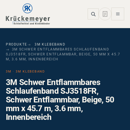
Skip to main navigation
Skip to main content
Skip to page footer
PRODUKTE
3M KLEBEBAND
3M SCHWER ENTFLAMMBARES SCHLAUFENBAND
SJ3518FR, SCHWER ENTFLAMMBAR, BEIGE, 50 MM X 45.7
M, 3.6 MM, INNENBEREICH
3M · 3M KLEBEBAND
3M Schwer Entflammbares
Schlaufenband SJ3518FR,
Schwer Entflammbar, Beige, 50
mm x 45.7 m, 3.6 mm,
Innenbereich