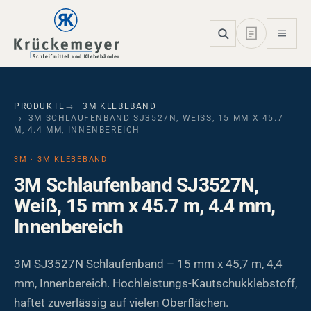
Skip to main navigation
Skip to main content
Skip to page footer
PRODUKTE
3M KLEBEBAND
3M SCHLAUFENBAND SJ3527N, WEISS, 15 MM X 45.7 M
, 4.4 MM, INNENBEREICH
3M · 3M KLEBEBAND
3M Schlaufenband SJ3527N,
Weiß, 15 mm x 45.7 m, 4.4 mm,
Innenbereich
3M SJ3527N Schlaufenband – 15 mm x 45,7 m, 4,4
mm, Innenbereich. Hochleistungs-Kautschukklebstoff,
haftet zuverlässig auf vielen Oberflächen.