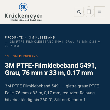
Skip to main navigation
Skip to main content
Skip to page footer
PRODUKTE
3M KLEBEBAND
3M PTFE-FILMKLEBEBAND 5491, GRAU, 76 MM X 33 M,
0.17 MM
3M · 3M KLEBEBAND
3M PTFE-Filmklebeband 5491,
Grau, 76 mm x 33 m, 0.17 mm
3M PTFE-Filmklebeband 5491 – glatte graue PTFE-
Folie, 76 mm x 33 m, 0,17 mm; reduziert Reibung,
hitzebeständig bis 260 °C, Silikon-Klebstoff.