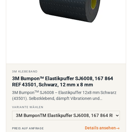
3M KLEBEBAND
3M Bumpon
Elastikpuffer SJ6008, 167 864
TM
REF 43501, Schwarz, 12 mm x 8 mm
TM
3M Bumpon
SJ6008 – Elastikpuffer 12x8 mm Schwarz
(43501). Selbstklebend, dämpft Vibrationen und…
VARIANTE WÄHLEN
Details ansehen
→
PREIS AUF ANFRAGE