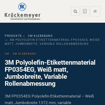
Skip to main navigation
Skip to main content
Skip to page footer
PRODUKTE
3M KLEBEBAND
3M POLYOLEFIN-ETIKETTENMATERIAL FP0354EG, WEISS M
ATT, JUMBOBREITE, VARIABLE ROLLENABMESSUNG
3M · 3M KLEBEBAND
3M Polyolefin-Etikettenmaterial
FP0354EG, Weiß matt,
Jumbobreite, Variable
Rollenabmessung
3M FP0354EG Polyolefin-Etikettenmaterial – Weiß
matt, Jumbobreite 1372 mm, variable