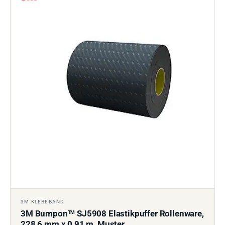
3M KLEBEBAND
3M Bumpon
SJ5908 Elastikpuffer Rollenware,
TM
228,6 mm x 0,91 m, Muster