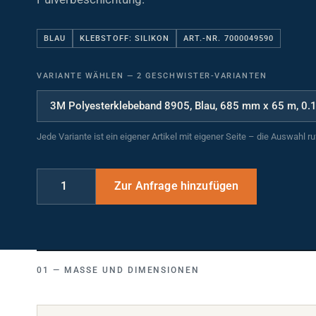
BLAU
KLEBSTOFF: SILIKON
ART.-NR. 7000049590
VARIANTE WÄHLEN
—
2 GESCHWISTER-VARIANTEN
Jede Variante ist ein eigener Artikel mit eigener Seite – die Auswahl r
MASSE UND DIMENSIONEN
Breite (mm)
685