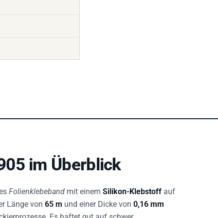
905 im Überblick
res
Folienklebeband
mit einem
Silikon-Klebstoff
auf
ner Länge von
65 m
und einer Dicke von
0,16 mm
ckierprozesse. Es haftet gut auf schwer