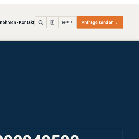
rnehmen
Kontakt
Anfrage senden
→
DE
▼
▼
000049590