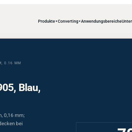
Produkte
Converting
Anwendungsbereiche
Unte
▼
▼
M, 0.16 MM
05, Blau,
m, 0,16 mm;
decken bei
7