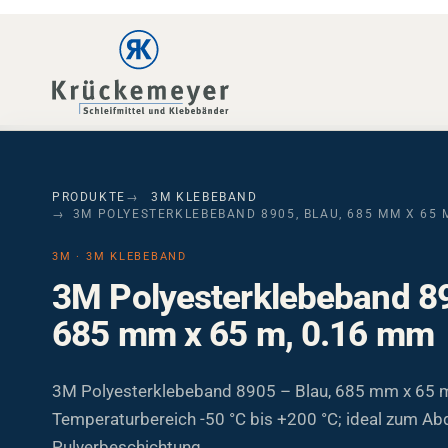
Skip to main navigation
Skip to main content
Skip to page footer
PRODUKTE
3M KLEBEBAND
3M POLYESTERKLEBEBAND 8905, BLAU, 685 MM X 65 
3M · 3M KLEBEBAND
3M Polyesterklebeband 89
685 mm x 65 m, 0.16 mm
3M Polyesterklebeband 8905 – Blau, 685 mm x 65 
Temperaturbereich -50 °C bis +200 °C; ideal zum Ab
Pulverbeschichtung.