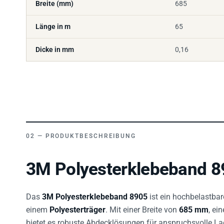
Länge in m
65
Dicke in mm
0,16
PRODUKTBESCHREIBUNG
3M Polyesterklebeband 8
Das
3M Polyesterklebeband 8905
ist ein hochbelastba
einem
Polyesterträger
. Mit einer Breite von
685 mm
, ei
bietet es robuste Abdecklösungen für anspruchsvolle La