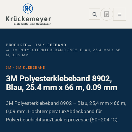
Skip to main navigation
Skip to main content
Skip to page footer
PRODUKTE
3M KLEBEBAND
3M POLYESTERKLEBEBAND 8902, BLAU, 25.4 MM X 66
M, 0.09 MM
3M · 3M KLEBEBAND
3M Polyesterklebeband 8902,
Blau, 25.4 mm x 66 m, 0.09 mm
3M Polyesterklebeband 8902 – Blau, 25,4 mm x 66 m,
0,09 mm. Hochtemperatur-Abdeckband für
Pulverbeschichtung/Lackierprozesse (50–204 °C).