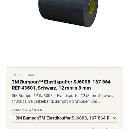
3M KLEBEBAND
3M Bumpon
Elastikpuffer SJ6008, 167 864
TM
REF 43501, Schwarz, 12 mm x 8 mm
TM
3M Bumpon
SJ6008 – Elastikpuffer 12x8 mm Schwarz
(43501). Selbstklebend, dämpft Vibrationen und…
VARIANTE WÄHLEN