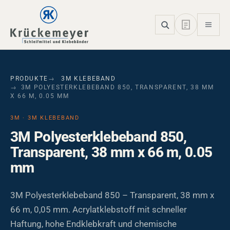
Skip to main navigation
Skip to main content
Skip to page footer
PRODUKTE
3M KLEBEBAND
3M POLYESTERKLEBEBAND 850, TRANSPARENT, 38 MM
X 66 M, 0.05 MM
3M · 3M KLEBEBAND
3M Polyesterklebeband 850,
Transparent, 38 mm x 66 m, 0.05
mm
3M Polyesterklebeband 850 – Transparent, 38 mm x
66 m, 0,05 mm. Acrylatklebstoff mit schneller
Haftung, hohe Endklebkraft und chemische