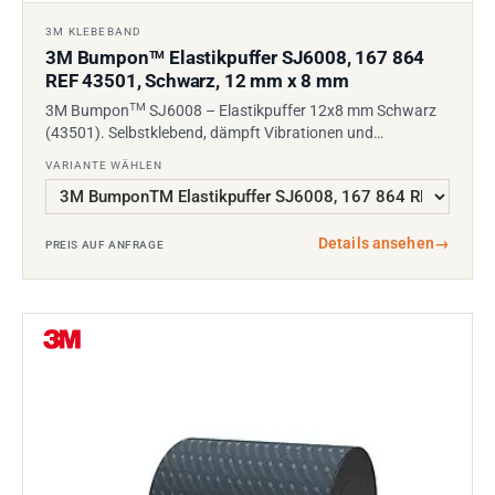
3M KLEBEBAND
3M Bumpon
Elastikpuffer SJ6008, 167 864
TM
REF 43501, Schwarz, 12 mm x 8 mm
TM
3M Bumpon
SJ6008 – Elastikpuffer 12x8 mm Schwarz
(43501). Selbstklebend, dämpft Vibrationen und…
VARIANTE WÄHLEN
Details ansehen
→
PREIS AUF ANFRAGE