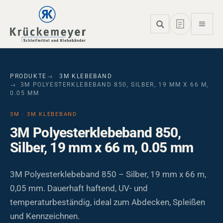
Skip to main navigation
Skip to main content
Skip to page footer
PRODUKTE
3M KLEBEBAND
3M POLYESTERKLEBEBAND 850, SILBER, 19 MM X 66 M,
0.05 MM
3M · 3M KLEBEBAND
3M Polyesterklebeband 850,
Silber, 19 mm x 66 m, 0.05 mm
3M Polyesterklebeband 850 – Silber, 19 mm x 66 m,
0,05 mm. Dauerhaft haftend, UV- und
temperaturbeständig, ideal zum Abdecken, Spleißen
und Kennzeichnen.