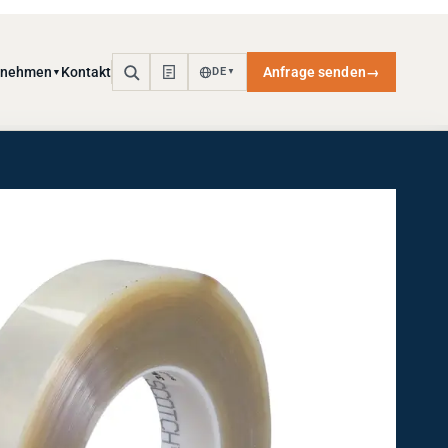
rnehmen
Kontakt
Anfrage senden
→
DE
▼
▼