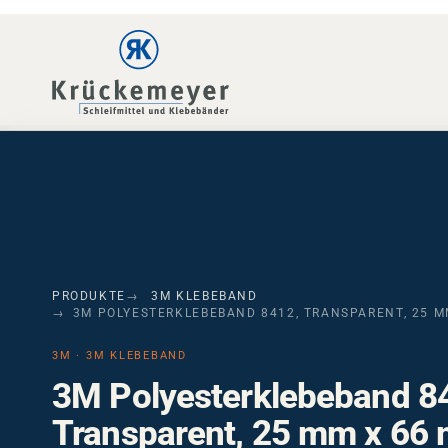
Skip to main navigation
Skip to main content
Skip to page footer
PRODUKTE
3M KLEBEBAND
3M POLYESTERKLEBEBAND 8412, TRANSPARENT, 25 MM
3M · 3M KLEBEBAND
3M Polyesterklebeband 8
Transparent, 25 mm x 66