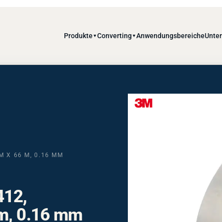
Produkte
Converting
Anwendungsbereiche
Unte
▼
▼
 X 66 M, 0.16 MM
412,
 m, 0.16 mm