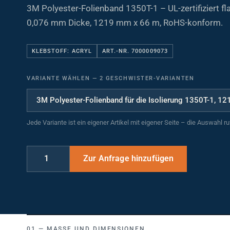
3M Polyester-Folienband 1350T-1 – UL-zertifiziert
0,076 mm Dicke, 1219 mm x 66 m, RoHS-konform.
KLEBSTOFF: ACRYL
ART.-NR. 7000009073
VARIANTE WÄHLEN
—
2 GESCHWISTER-VARIANTEN
Jede Variante ist ein eigener Artikel mit eigener Seite – die Auswahl r
MASSE UND DIMENSIONEN