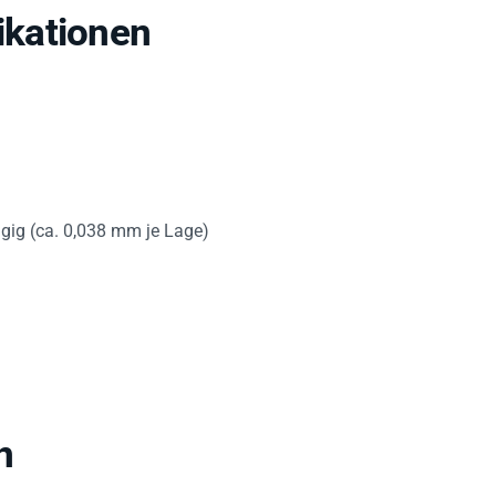
kationen
lagig (ca. 0,038 mm je Lage)
n