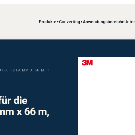
Produkte
Converting
Anwendungsbereiche
Unte
▼
▼
T-1, 1219 MM X 66 M, 1
ür die
 mm x 66 m,