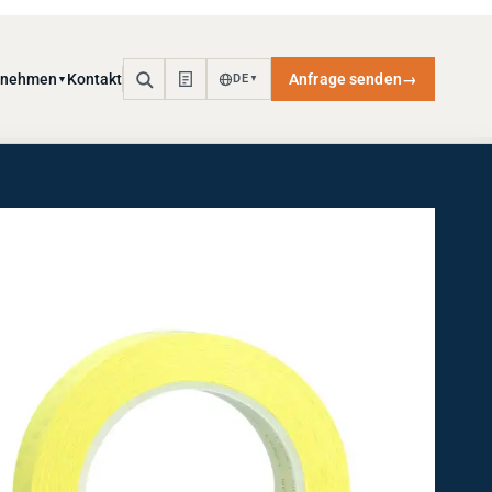
rnehmen
Kontakt
Anfrage senden
→
DE
▼
▼