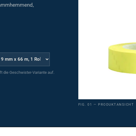
 flammhemmend,
uft die Geschwister-Variante auf.
FIG. 01 — PRODUKTANSICHT