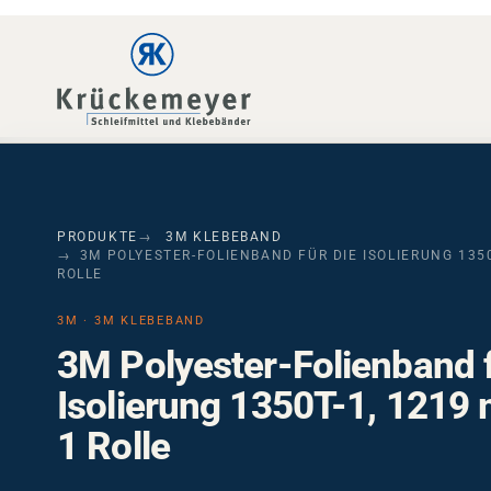
Skip to main navigation
Skip to main content
Skip to page footer
PRODUKTE
3M KLEBEBAND
3M POLYESTER-FOLIENBAND FÜR DIE ISOLIERUNG 1350
ROLLE
3M · 3M KLEBEBAND
3M Polyester-Folienband f
Isolierung 1350T-1, 1219
1 Rolle