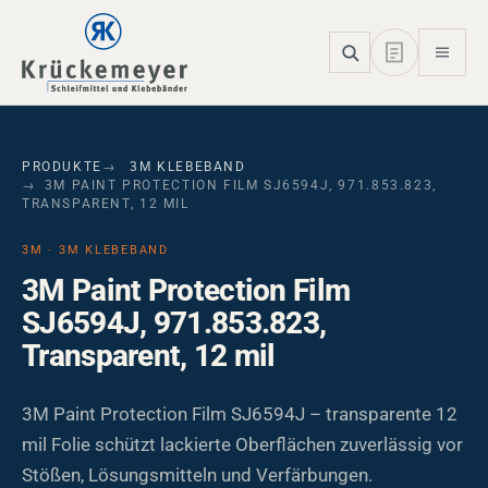
Skip to main navigation
Skip to main content
Skip to page footer
PRODUKTE
3M KLEBEBAND
3M PAINT PROTECTION FILM SJ6594J, 971.853.823,
TRANSPARENT, 12 MIL
3M · 3M KLEBEBAND
3M Paint Protection Film
SJ6594J, 971.853.823,
Transparent, 12 mil
3M Paint Protection Film SJ6594J – transparente 12
mil Folie schützt lackierte Oberflächen zuverlässig vor
Stößen, Lösungsmitteln und Verfärbungen.