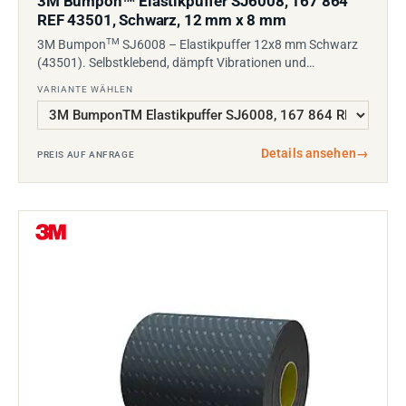
3M Bumpon
Elastikpuffer SJ6008, 167 864
REF 43501, Schwarz, 12 mm x 8 mm
TM
3M Bumpon
SJ6008 – Elastikpuffer 12x8 mm Schwarz
(43501). Selbstklebend, dämpft Vibrationen und…
VARIANTE WÄHLEN
Details ansehen
→
PREIS AUF ANFRAGE