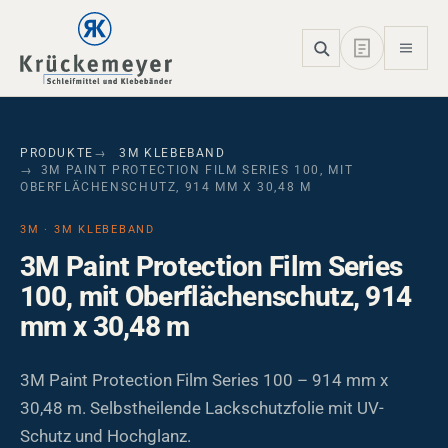
Skip to main navigation
Skip to main content
Skip to page footer
PRODUKTE
3M KLEBEBAND
3M PAINT PROTECTION FILM SERIES 100, MIT
OBERFLÄCHENSCHUTZ, 914 MM X 30,48 M
3M · 3M KLEBEBAND
3M Paint Protection Film Series
100, mit Oberflächenschutz, 914
mm x 30,48 m
3M Paint Protection Film Series 100 – 914 mm x
30,48 m. Selbstheilende Lackschutzfolie mit UV-
Schutz und Hochglanz.