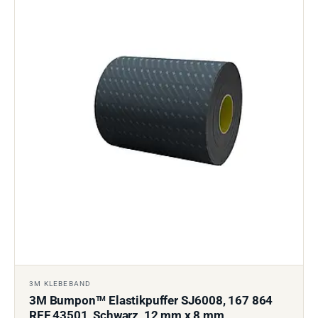
3M KLEBEBAND
3M Bumpon
Elastikpuffer SJ6008, 167 864
TM
REF 43501, Schwarz, 12 mm x 8 mm