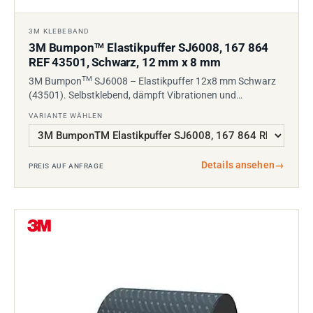
3M KLEBEBAND
3M Bumpon
Elastikpuffer SJ6008, 167 864
TM
REF 43501, Schwarz, 12 mm x 8 mm
TM
3M Bumpon
SJ6008 – Elastikpuffer 12x8 mm Schwarz
(43501). Selbstklebend, dämpft Vibrationen und…
VARIANTE WÄHLEN
Details ansehen
→
PREIS AUF ANFRAGE