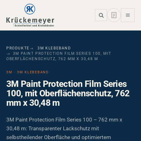
Skip to main navigation
Skip to main content
Skip to page footer
PRODUKTE
3M KLEBEBAND
3M PAINT PROTECTION FILM SERIES 100, MIT
OBERFLÄCHENSCHUTZ, 762 MM X 30,48 M
3M · 3M KLEBEBAND
3M Paint Protection Film Series
100, mit Oberflächenschutz, 762
mm x 30,48 m
3M Paint Protection Film Series 100 – 762 mm x
30,48 m: Transparenter Lackschutz mit
selbstheilender Oberfläche und optimiertem