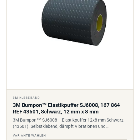
3M KLEBEBAND
3M Bumpon
Elastikpuffer SJ6008, 167 864
TM
REF 43501, Schwarz, 12 mm x 8 mm
TM
3M Bumpon
SJ6008 – Elastikpuffer 12x8 mm Schwarz
(43501). Selbstklebend, dämpft Vibrationen und…
VARIANTE WÄHLEN