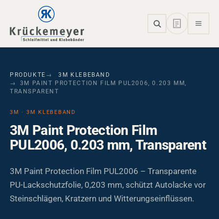
Skip to main navigation
Skip to main content
Skip to page footer
PRODUKTE
3M KLEBEBAND
3M PAINT PROTECTION FILM PUL2006, 0.203 MM,
TRANSPARENT
3M · 3M KLEBEBAND
3M Paint Protection Film
PUL2006, 0.203 mm, Transparent
3M Paint Protection Film PUL2006 – Transparente
PU-Lackschutzfolie, 0,203 mm, schützt Autolacke vor
Steinschlägen, Kratzern und Witterungseinflüssen.