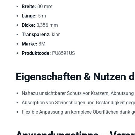
Breite:
30 mm
Länge:
5 m
Dicke:
0,356 mm
Transparenz:
klar
Marke:
3M
Produktcode:
PU8591US
Eigenschaften & Nutzen de
Nahezu unsichtbarer Schutz vor Kratzern, Abnutzung u
Absorption von Steinschlägen und Beständigkeit gege
Flexible Anpassung an komplexe Oberflächen dank gu
Anwendungstipps – Verarb