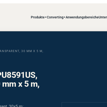
Produkte
Converting
Anwendungsbereiche
Unte
▼
▼
ANSPARENT, 30 MM X 5 M,
 PU8591US,
0 mm x 5 m,
ent, 30x5 m: