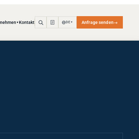
rnehmen
Kontakt
Anfrage senden
→
DE
▼
▼