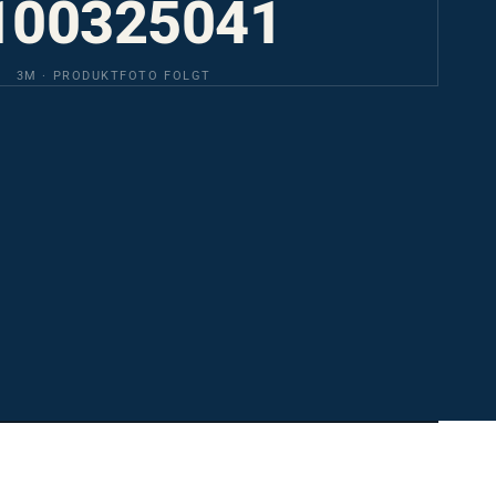
100325041
3M · PRODUKTFOTO FOLGT