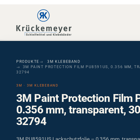
Skip to main navigation
Skip to main content
Skip to page footer
PRODUKTE
3M KLEBEBAND
3M PAINT PROTECTION FILM PU8591US, 0.356 MM, TR
32794
3M · 3M KLEBEBAND
3M Paint Protection Film
0.356 mm, transparent, 3
32794
3M PU8591US Lackschutzfolie – 0,356 mm, transpar