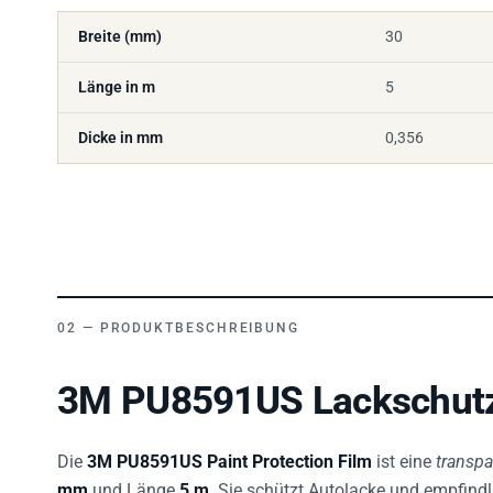
Breite (mm)
30
Länge in m
5
Dicke in mm
0,356
PRODUKTBESCHREIBUNG
3M PU8591US Lackschutzf
Die
3M PU8591US Paint Protection Film
ist eine
transpa
mm
und Länge
5 m
. Sie schützt Autolacke und empfindl