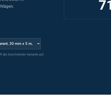
7
chlägen.
uft die Geschwister-Variante auf.